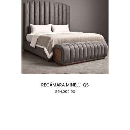
arrito
Añadir al carrito
RECÁMARA MINELLI QS
REC
$
54,000.00