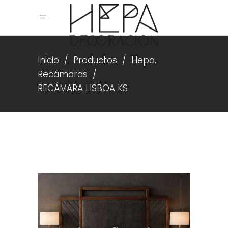
,
Inicio
/
Productos
/
Hepa
Recámaras
/
RECÁMARA LISBOA KS