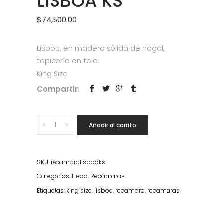
LISBOA KS
$
74,500.00
Lisboa, en madera sólida de nogal,
tapicería en tela.
King Size
Compartir:
Quantity
Añadir al carrito
SKU:
recamaralisboaks
Categorías:
Hepa
,
Recámaras
Etiquetas:
king size
,
lisboa
,
recamara
,
recamaras