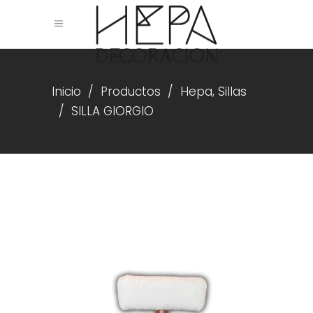
,
Inicio
/
Productos
/
Hepa
Sillas
/
SILLA GIORGIO