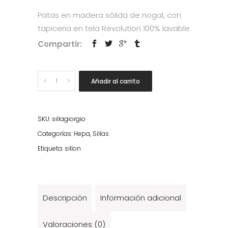
Patas en madera sólida de nogal, con
tapiceria en tela Revolution 100% lavable
Compartir:
Quantity
Añadir al carrito
SKU:
sillagiorgio
Categorías:
Hepa
,
Sillas
Etiqueta:
sillon
Descripción
Información adicional
Valoraciones (0)