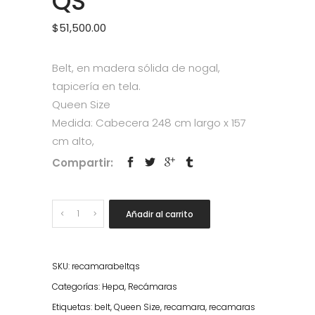
QS
$
51,500.00
Belt, en madera sólida de nogal,
tapicería en tela.
Queen Size
Medida: Cabecera 248 cm largo x 157
cm alto,
Compartir:
Quantity
Añadir al carrito
SKU:
recamarabeltqs
Categorías:
Hepa
,
Recámaras
Etiquetas:
belt
,
Queen Size
,
recamara
,
recamaras