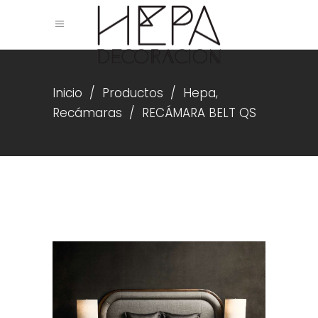
,
Inicio
/
Productos
/
Hepa
Recámaras
/
RECÁMARA BELT QS